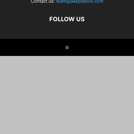
Contact us:
team@aaspadoos.com
FOLLOW US
©