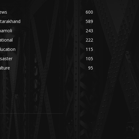
ews
600
ttarakhand
589
hamoli
243
tional
222
ducation
115
saster
105
lture
95