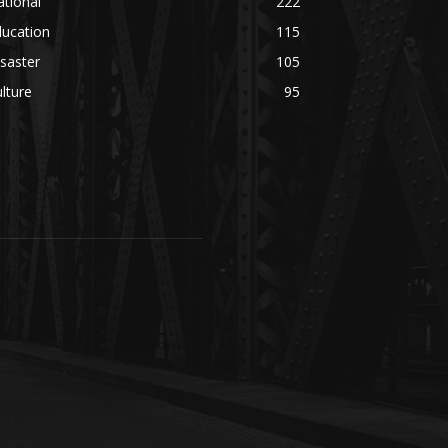
tional
222
ducation
115
saster
105
lture
95