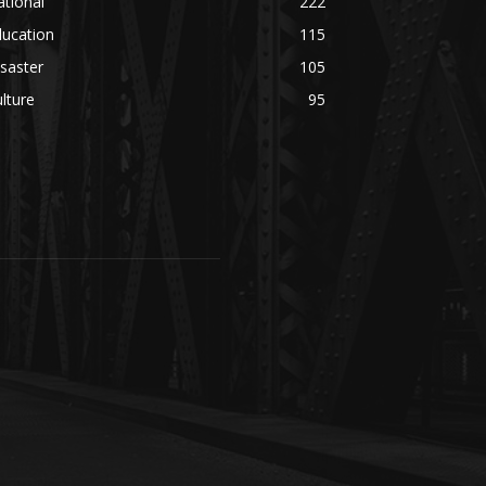
tional
222
ducation
115
saster
105
lture
95