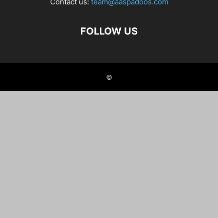
Contact us:
team@aaspadoos.com
FOLLOW US
©