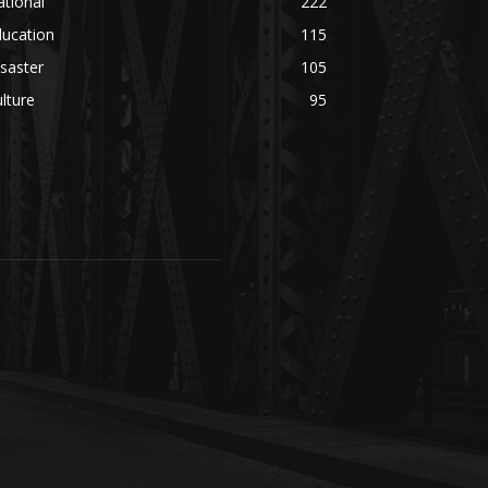
tional
222
ducation
115
saster
105
lture
95