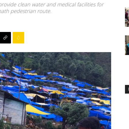
rovide clean water and medical facilities for
nath pedestrian route.