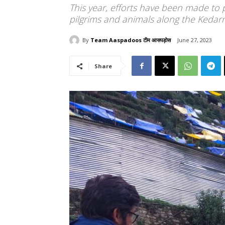
This year, efforts have been made to p
pilgrims and animals along the Kedar
By
Team Aaspadoos टीम आसपड़ोस
June 27, 2023
Share