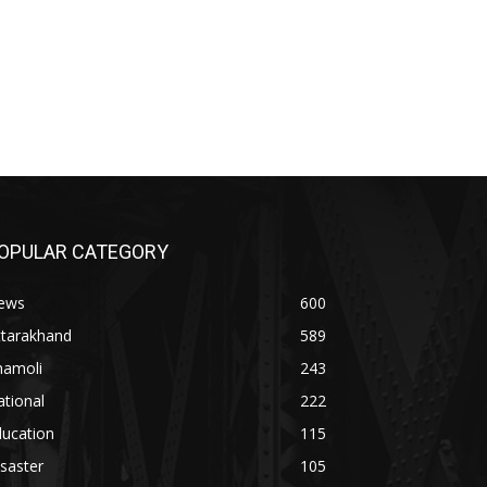
OPULAR CATEGORY
ews
600
ttarakhand
589
hamoli
243
tional
222
ducation
115
saster
105