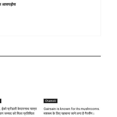
म आसपड़ोस
Chamoli
ईको फ्रेंडली केदारनाथ यात्रा
Gairsain is known for its mushrooms.
रयाग जनपद को मिला प्रतिष्ठित
मशरूम के लिए पहचाना जाने लगा है गैरसैंण।