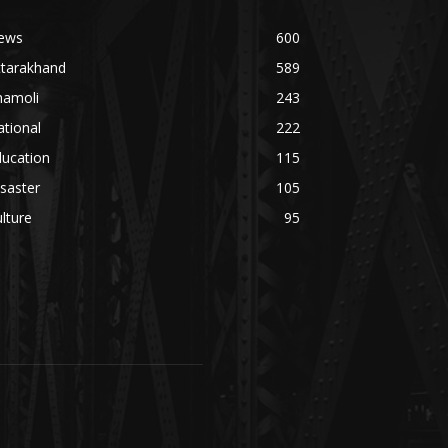
ews
600
ttarakhand
589
hamoli
243
tional
222
ducation
115
saster
105
lture
95