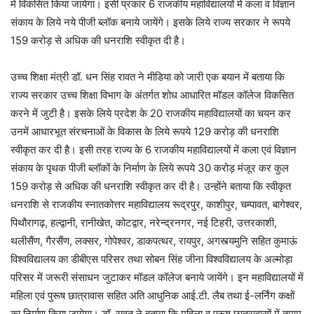
में विकसित किया जायेगा। इसी प्रकार 6 राजकीय महाविद्यालयों में कला व विज्ञान
संकाय के लिये नये पीजी ब्लॉक बनाये जायेंगे। इसके लिये राज्य सरकार ने रूपये
159 करोड़ से अधिक की धनराशि स्वीकृत दी है।
उच्च शिक्षा मंत्री डॉ. धन सिंह रावत ने मीडिया को जारी एक बयान में बताया कि
राज्य सरकार उच्च शिक्षा विभाग के अंतर्गत शोध आधारित मॉडल कॉलेज विकसित
करने में जुटी है। इसके लिये प्रदेश के 20 राजकीय महाविद्यालयों का चयन कर
उनमें आधारभूत संरचनाओं के विकास के लिये रूपये 129 करोड़ की धनराशि
स्वीकृत कर दी है। इसी तरह राज्य के 6 राजकीय महाविद्यालयों में कला एवं विज्ञान
संकाय के पृथक पीजी ब्लॉकों के निर्माण के लिये रूपये 30 करोड़ मंजूर कर कुल
159 करोड़ से अधिक की धनराशि स्वीकृत कर दी है। उन्होंने बताया कि स्वीकृत
धनराशि से राजकीय स्नातकोत्तर महाविद्यालय रूद्रपुर, काशीपुर, चम्पावत, बागेश्वर,
पिथौरागढ़, हल्द्वानी, रानीखेत, कोटद्वार, नरेन्द्रनगर, नई टिहरी, उत्तरकाशी,
थलीसैंण, गैरसैंण, लक्सर, गोपेश्वर, डाकपत्थर, रायपुर, अगस्त्यमुनि सहित कुमाऊं
विश्वविद्यालय का डीबीएस परिसर तथा सोबन सिंह जीना विश्वविद्यालय के अल्मोड़ा
परिसर में जरूरी संसाधन जुटाकर मॉडल कॉलेज बनाये जायेंगे। इन महाविद्यालयों में
महिला एवं पुरूष छात्रावास सहित अति आधुनिक आई.टी. लैब तथा ई-लर्निंग कक्षों
का निर्माण किया जायेगा। डॉ. रावत ने बताया कि महिला व पुरूष छात्रावासों में तमाम