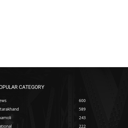
OPULAR CATEGORY
ews
600
ttarakhand
589
hamoli
243
tional
222