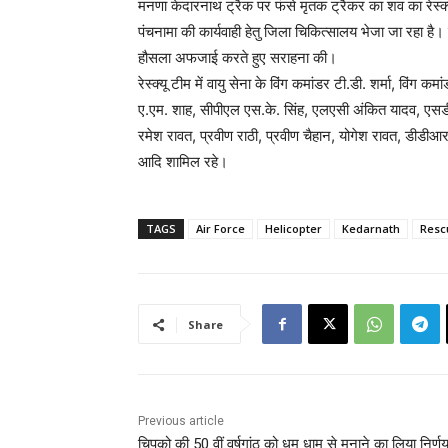
मनणा केदारनाथ ट्रैक पर फंसे मृतक ट्रैकर का शव का रेस्क्
पंचनामा की कार्यवाही हेतु जिला चिकित्सालय भेजा जा रहा है
हौसला अफजाई करते हुए सराहना की।
रेस्क्यू टीम में वायु सेना के विंग कमांडर टी.डी. शर्मा, विंग 
ए.एम. शाह, सीपीएल एस.के. सिंह, एलएसी अंकित यादव, एसडीआ
रमेश रावत, प्रवीण राठी, प्रवीण चैहान, योगेश रावत, डीडीआ
आदि शामिल रहे।
TAGS
Air Force
Helicopter
Kedarnath
Resc
Share
Previous article
चिपको की 50 वीं वर्षगांठ को धूम धाम से मनाने का लिया निर्ण