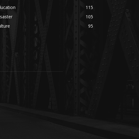
ducation
115
saster
105
lture
95