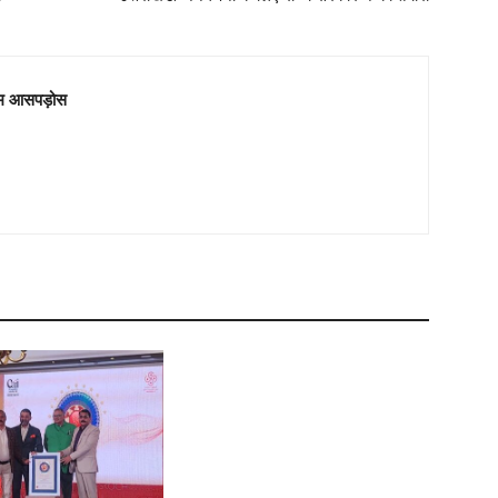
म आसपड़ोस