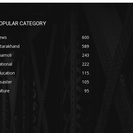
OPULAR CATEGORY
ews
600
ttarakhand
589
hamoli
243
tional
222
ducation
115
saster
105
lture
95